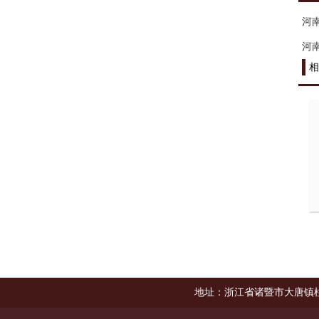
河
河
相
地址：浙江省诸暨市大唐镇柱