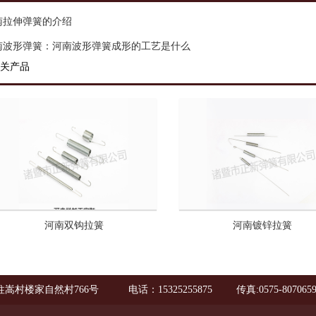
南拉伸弹簧的介绍
南波形弹簧：河南波形弹簧成形的工艺是什么
关产品
河南双钩拉簧
河南镀锌拉簧
嵩村楼家自然村766号
电话：15325255875
传真:0575-807065