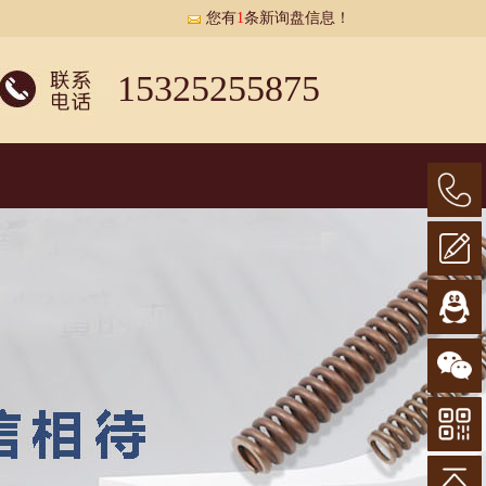
您有
1
条新询盘信息！
15325255875