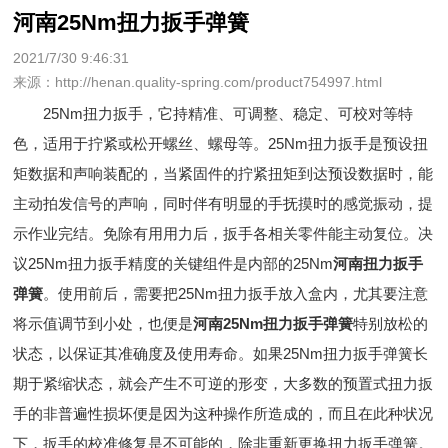
河南25Nm扭力扳手弹簧
2021/7/30 9:46:31
来源：http://henan.quality-spring.com/product754997.html
25Nm扭力扳手，它持精准、可调整、稳定、可校对等特
色，适用于拧紧或松开螺丝、螺母等。25Nm扭力扳手是预设扭
矩数据和声响装配的，当紧固件的拧紧扭矩到达预设数据时，能
主动拍发信号的声响，同时伴有明显的手抚摸时的感觉振动，提
示作业完结。免除有用用力后，扳手各相关零件能主动复位。决
议25Nm扭力扳手精度的关键组件是内部的25Nm
河南扭力扳手
弹簧
。使用前后，需要把25Nm扭力扳手放入盒内，尤其要注意
将示值调节到小处，也便是
河南25Nm扭力扳手弹簧
特别放松的
状态，以保证其准确度及使用寿命。如果25Nm扭力扳手弹簧长
期于紧缩状态，就会产生不可逆的形变，大多数的预置式扭力扳
手的非普遍性损坏便是因为这种操作所造成的，而且在此种状况
下，扳手的校准修复是不可能的，除非重新更换扭力扳手弹簧。