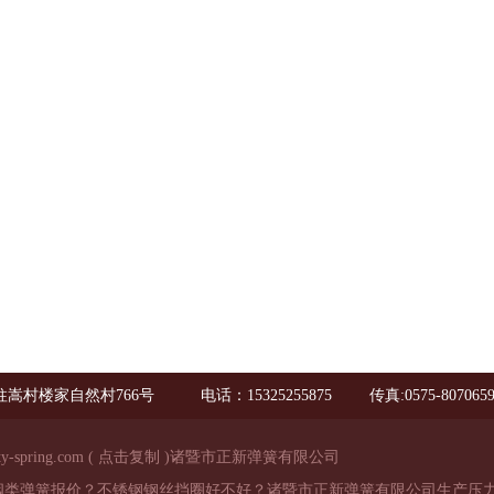
嵩村楼家自然村766号
电话：15325255875
传真:0575-807065
ty-spring.com
(
点击复制
)诸暨市正新弹簧有限公司
阀类弹簧报价？不锈钢钢丝挡圈好不好？诸暨市正新弹簧有限公司生产压力