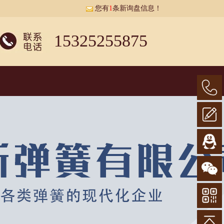
您有
1
条新询盘信息！
15325255875