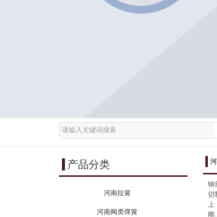
河
产品分类
钢
河南拉簧
切
上
河南阀类弹簧
圈