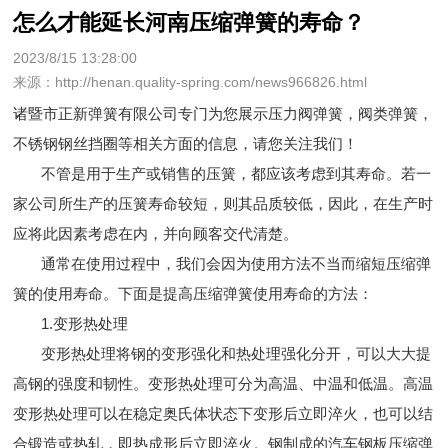
怎么才能延长河南压缩弹簧的寿命？
2023/8/15 13:28:00
来源：http://henan.quality-spring.com/news966826.html
诸暨市正新弹簧有限公司专门为您展示
压力阀弹簧
，阀类弹簧，
不锈钢钢丝挡圈等相关方面的信息，请您关注我们！
不管是用于生产或销售的压簧，都应该考虑到其寿命。若一
家公司所生产的压簧寿命较短，则其品质较低，因此，在生产时
应将此因素考虑在内，并向顾客交代清楚。
通常在使用过程中，我们会因为使用方法不当而缩短压缩弹
簧的使用寿命。下面是提高压缩弹簧使用寿命的方法：
1.变形热处理
变形热处理将钢的变形强化和热处理强化分开，可以大大提
高钢的强度和韧性。变形热处理可分为高温、中温和低温。高温
变形热处理可以在稳定奥氏体状态下变形后立即淬火，也可以结
合锻造或热轧，即热成形后立即淬火。钢制成的汽车钢板压缩弹