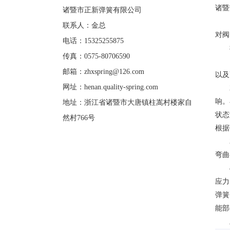
诸暨
诸暨市正新弹簧有限公司
阀
联系人：金总
对阀
电话：15325255875
我
传真：0575-80706590
1、
邮箱：
zhxspring@126.com
以及
网址：
henan.quality-spring.com
2.
响。
地址：浙江省诸暨市大唐镇柱嵩村楼家自
状态
然村766号
根据
3．
弯曲
4.
应力
弹簧
能部
上