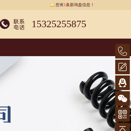
您有
1
条新询盘信息！
15325255875