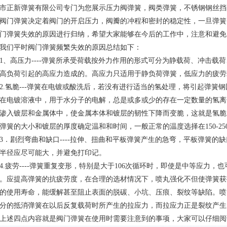
市正新弹簧有限公司专门为您展示
压力阀弹簧
，阀类弹簧，不锈钢钢丝挡
门弹簧决定着阀门的开启压力，阀瓣的冲程和密封的稳定性，一旦弹簧
门弹簧失效的原因进行归纳，希望大家能够在今后的工作中，注意和避免
们平时阀门弹簧频繁失效的原因总结如下：
高压力----弹簧所承受荷载按外力作用的形式可分为静载荷、冲击载
高负荷引起的高应力造成的。高应力只适用于静负荷弹簧，低应力的疲劳
氢脆---弹簧在电镀或酸洗后，若没有进行适当的氢处理，将引起弹簧
在电镀溶液中，用于水分子的电解，总是或多或少的存在一定数量的氢离
渗入镀层和金属体中，使金属本体和镀层的韧性下降而变脆，这就是氢脆
弹簧的大小和镀层的厚度确定温和和时间，一般正常的温度选择在150-250
剧烈弯曲和缺口----拉伸、扭曲和平板弹簧产生的急弯，平板弹簧的
半径应尽可能大，并避免打印记。
疲劳----弹簧重复变形，特别是大于106次循环时，即使是中等应力，
。应提高弹簧的抗疲劳度，在合理的选材情况下，喷丸强化不但使弹簧获
的使用寿命，能缓解甚至阻止表面的脱碳、小坑、压痕、裂纹等缺陷。喷
分的抵消弹簧在以后反复载荷时所产生的拉应力，而拉应力正是裂纹产生
述四点内容就是阀门弹簧在使用时需要注意到的事项，大家可以仔细阅