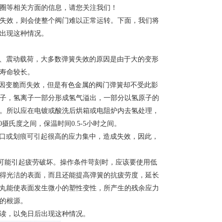
圈等相关方面的信息，请您关注我们！
失效，则会使整个阀门难以正常运转。下面，我们将
出现这种情况。
荷、震动载荷，大多数弹簧失效的原因是由于大的变形
寿命较长。
钢因变脆而失效，但是有色金属的阀门弹簧却不受此影
子，氢离子一部分形成氢气溢出，一部分以氢原子的
。所以应在电镀或酸洗后烘箱或电阻炉内去氢处理，
摄氏度之间，保温时间0.5-5小时之间。
缺口或划痕可引起很高的应力集中，造成失效，因此，
也可能引起疲劳破坏。操作条件苛刻时，应该要使用低
得光洁的表面，而且还能提高弹簧的抗疲劳度，延长
丸能使表面发生微小的塑性变性，所产生的残余应力
的根源。
读，以免日后出现这种情况。