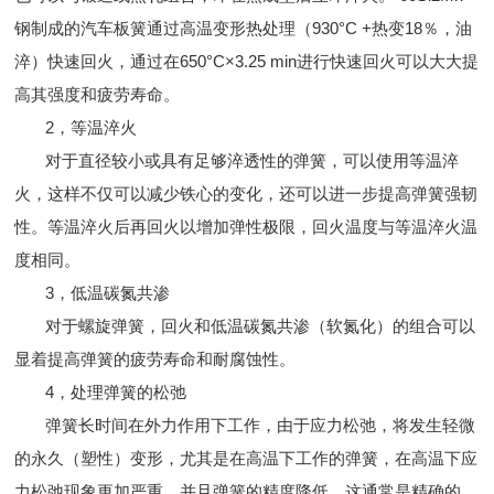
钢制成的汽车板簧通过高温变形热处理（930°C +热变18％，油
淬）快速回火，通过在650°C×3.25 min进行快速回火可以大大提
高其强度和疲劳寿命。
2，等温淬火
对于直径较小或具有足够淬透性的弹簧，可以使用等温淬
火，这样不仅可以减少铁心的变化，还可以进一步提高弹簧强韧
性。等温淬火后再回火以增加弹性极限，回火温度与等温淬火温
度相同。
3，低温碳氮共渗
对于螺旋弹簧，回火和低温碳氮共渗（软氮化）的组合可以
显着提高弹簧的疲劳寿命和耐腐蚀性。
4，处理弹簧的松弛
弹簧长时间在外力作用下工作，由于应力松弛，将发生轻微
的永久（塑性）变形，尤其是在高温下工作的弹簧，在高温下应
力松弛现象更加严重，并且弹簧的精度降低，这通常是精确的。