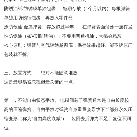
防锈油纸/防锈膜单独包裹
短期存放（1个月以内）
每根弹簧
单独用防锈纸包裹，再放入零件盒
涂防锈油
金属弹簧、存放超过半年
在弹簧表面薄涂一层挥发
性防锈油（如VCI防锈油），不要用普通机油，太黏会粘灰
核心原则：弹簧与空气隔绝越彻底，保存效果越好。能不拆原厂
包装就不拆。
三、放置方式——绝对不能随意堆放
这是最容易被忽视但最关键的一点。
第一，不能自由状态平放。 电磁阀芯子弹簧通常是自由长度较
高的压缩弹簧，自由平放时弹簧自身重量会导致下半部分永久压
缩变形（称为"自由高度衰减"），装回去后弹力不足、复位不到
位。