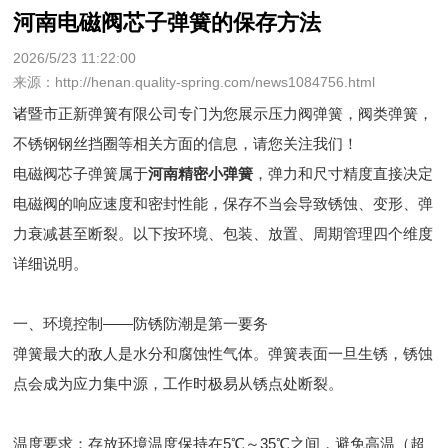
河南电磁阀芯子弹簧的保存方法
2026/5/23 11:22:00
来源：http://henan.quality-spring.com/news1084756.html
诸暨市正新弹簧有限公司专门为您展示
压力阀弹簧
，阀类弹簧，
不锈钢钢丝挡圈等相关方面的信息，请您关注我们！
电磁阀芯子弹簧属于
河南精密小弹簧
，弹力和尺寸精度直接决定
电磁阀的响应速度和密封性能，保存不当会导致锈蚀、变形、弹
力衰减甚至断裂。以下按环境、包装、放置、周期管理四个维度
详细说明。
一、环境控制——防锈防潮是第一要务
弹簧最大的敌人是水分和腐蚀性气体。弹簧表面一旦生锈，锈蚀
点会成为应力集中源，工作时极易从锈点处断裂。
温度要求：存放环境温度保持在5℃～35℃之间，避免高温（超