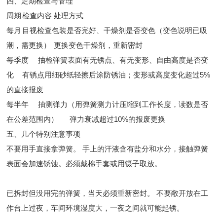
四、定期检查与管理
周期
检查内容
处理方式
每月
目视检查包装是否完好、干燥剂是否变色（变色说明已吸
潮，需更换）
更换变色干燥剂，重新密封
每季度
抽检弹簧表面有无锈点、有无变形、自由高度是否变
化
有锈点用细砂纸轻擦后涂防锈油；变形或高度变化超过5%
的直接报废
每半年
抽测弹力（用弹簧测力计压缩到工作长度，读数是否
在公差范围内）
弹力衰减超过10%的报废更换
五、几个特别注意事项
不要用手直接拿弹簧。 手上的汗液含有盐分和水分，接触弹簧
表面会加速锈蚀。必须戴棉手套或用镊子取放。
已拆封但没用完的弹簧，当天必须重新密封。 不要敞开放在工
作台上过夜，车间环境湿度大，一夜之间就可能起锈。