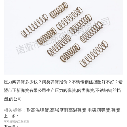
压力阀弹簧多少钱？阀类弹簧报价？不锈钢钢丝挡圈好不好？诸
暨市正新弹簧有限公司生产压力阀弹簧,阀类弹簧,不锈钢钢丝挡
圈,的公司
相关标签：
耐高温弹簧
,
高强度耐高温弹簧
,
电磁阀弹簧
,
弹簧
,
上一条：
河南扭簧的工作原理
下一条：