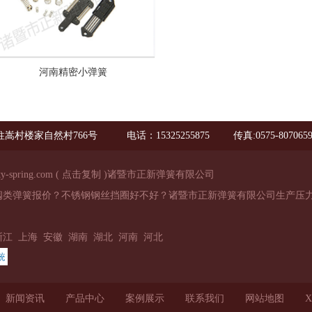
河南精密小弹簧
嵩村楼家自然村766号
电话：15325255875
传真:0575-807065
ty-spring.com
(
点击复制
)诸暨市正新弹簧有限公司
阀类弹簧报价？不锈钢钢丝挡圈好不好？诸暨市正新弹簧有限公司生产压力
浙江
上海
安徽
湖南
湖北
河南
河北
新闻资讯
产品中心
案例展示
联系我们
网站地图
X