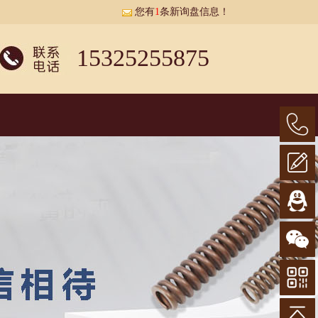
您有
1
条新询盘信息！
15325255875