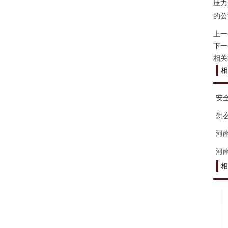
压力
的公
上一
下一
相关
相
安
怎
河
河
相