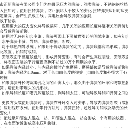
市正新弹簧有限公司专门为您展示
压力阀弹簧
，阀类弹簧，不锈钢钢丝挡
入扭矩时，使用扭转弹簧，防止损坏大于较大的变化
.
扭转弹簧应用时应
定量高，会产生负载曲线，高电压会导致弹簧的损耗
以下错误
）应用更大的压力变化将导致损坏，几乎关闭的应用长度将逐渐关闭弹簧
会导致弹簧断裂。
）使用时无任何初步变形，弹簧可因上下灵敏度引起的间隙变形，如有初
）水平弹簧卡箍、导销、弹簧磨损、断裂。
）对于非热制导系统，如果用于舞动弹簧的定向，弹簧底部容易形成，弹
此装置，如销钉或销。
）安装表面平整度较低时，形成弹簧变形，有时会产生高压裂缝。安装表
。将表面安装的平行度提高到不超过
30
万个周期的水平。
）如果弹簧内径过小，与内径碰撞时产生磨损，磨损部位是导致弹簧断裂
形，弹簧内径为
1.0mm
。对于长自由长度的弹簧（自由长度和外径大于
4
碰撞
）如果弹簧外径与沉降孔之间的距离太小，那么由于弹簧的压缩和与散热
簧，请使用带埋头的孔形状。
）如果导销长度和潜孔深度较短，则导销太短，可能导致导销和弹簧之间
）更换方头或使用弹簧时，弹簧在外环引入时变形，导致内弹簧断裂（或
）应用程序系列。使用串行方法时，弹簧扭转，超过导向销或驱动壳的长
变化！
）把垃圾和陌生人混在一起。和陌生人混在一起会形成一个有用的线圈，
，在表面附近形成高电压和裂缝。