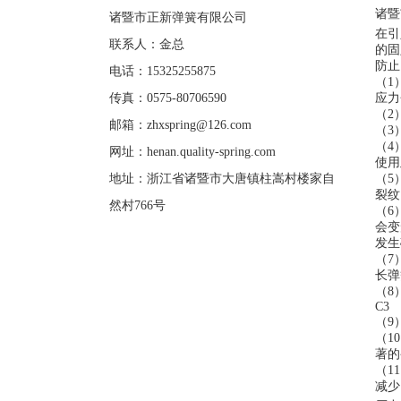
诸暨
诸暨市正新弹簧有限公司
在引
联系人：金总
的固
防止
电话：15325255875
（
1
传真：0575-80706590
应力
（2
邮箱：
zhxspring@126.com
（
3
（
4
网址：
henan.quality-spring.com
使用
地址：浙江省诸暨市大唐镇柱嵩村楼家自
（
5
裂纹
然村766号
（
6
会变
发生
（
7
长弹
（
8
C3
（
9
（10
著的
（
11
减少