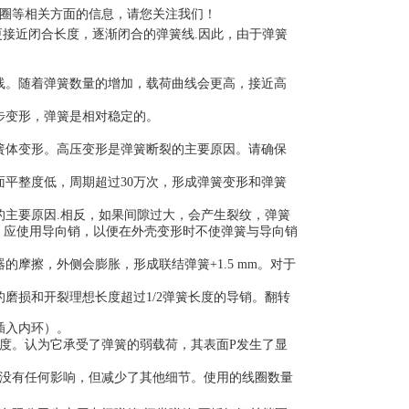
圈等相关方面的信息，请您关注我们！
更接近闭合长度，逐渐闭合的弹簧线
.
因此，由于弹簧
线。随着弹簧数量的增加，载荷曲线会更高，接近高
步变形，弹簧是相对稳定的。
簧体变形。高压变形是弹簧断裂的主要原因。请确保
面平整度低，周期超过
30
万次，形成弹簧变形和弹簧
的主要原因
.
相反，如果间隙过大，会产生裂纹，弹簧
）应使用导向销，以便在外壳变形时不使弹簧与导向销
器的摩擦，外侧会膨胀，形成联结弹簧
+1.5 mm
。对于
的磨损和开裂理想长度超过
1/2
弹簧长度的导销。翻转
插入内环）。
度。认为它承受了弹簧的弱载荷，其表面
P
发生了显
没有任何影响，但减少了其他细节。使用的线圈数量