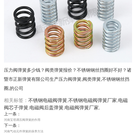
压力阀弹簧多少钱？阀类弹簧报价？不锈钢钢丝挡圈好不好？诸
暨市正新弹簧有限公司生产压力阀弹簧,阀类弹簧,不锈钢钢丝挡
圈,的公司
相关标签：
不锈钢电磁阀弹簧
,
不锈钢电磁阀弹簧厂家
,
电磁
阀芯子弹簧
,
电磁阀后盖弹簧
,
电磁阀弹簧厂家
,
上一条：
河南宝塔调压阀弹簧的作用
下一条：
河南气动元件弹簧的保养方法