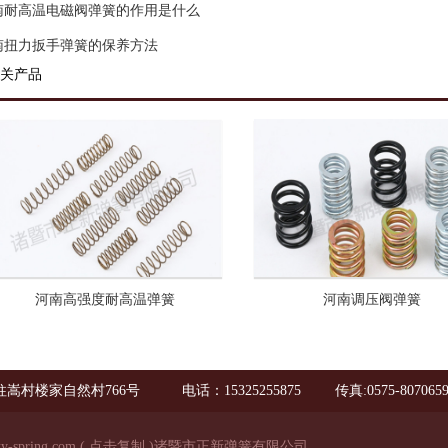
南耐高温电磁阀弹簧的作用是什么
南扭力扳手弹簧的保养方法
关产品
河南高强度耐高温弹簧
河南调压阀弹簧
嵩村楼家自然村766号
电话：15325255875
传真:0575-807065
ty-spring.com
(
点击复制
)诸暨市正新弹簧有限公司