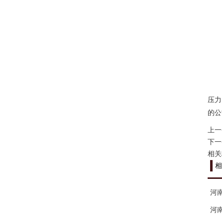
压力
的公
上一
下一
相关
相
河
河