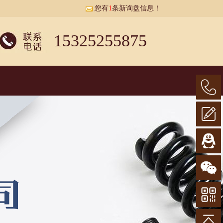
您有
1
条新询盘信息！
15325255875