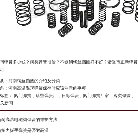
阀弹簧多少钱？阀类弹簧报价？不锈钢钢丝挡圈好不好？诸暨市正新弹簧有
司
条：
河南钢丝挡圈的介绍及分类
条：
河南高温碟形弹簧保存时应该注意的事项
标签：
阀门弹簧
,
诸暨弹簧厂
,
日标弹簧
,
阀门弹簧厂家
,
阀类弹簧
,
关新闻
南耐高温电磁阀弹簧的维护方法
南扭力扳手弹簧是否耐高温