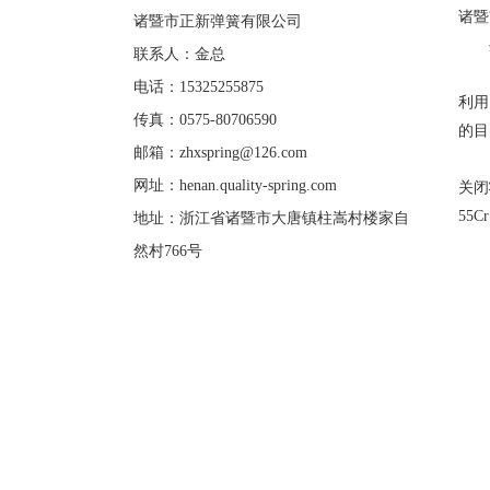
诸暨
诸暨市正新弹簧有限公司
生
联系人：金总
阀
电话：15325255875
利用
传真：0575-80706590
的目
邮箱：
zhxspring@126.com
阀门
网址：
henan.quality-spring.com
关闭
55
地址：浙江省诸暨市大唐镇柱嵩村楼家自
阀
然村766号