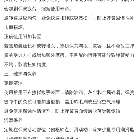
会加剧弹簧疲劳，缩短使用寿命。
旋转速度应均匀，避免快速扭转或突然松手，防止弹簧因惯性冲
击而损坏。
正确使用附加装置
若需加装延长杆或转接头，需确保其与扳手兼容，且不会改变弹
簧的受力方向或增加额外摩擦。不匹配的附件可能导致弹簧受力
不均，影响扭矩精度。
三、维护与保养
定期清洁
使用后用干布擦拭扳手表面，清除油污、灰尘和金属碎屑。弹簧
缝隙中的杂质可能加速磨损，需用软毛刷或压缩空气清理。
避免使用腐蚀性清洁剂，防止弹簧表面镀层脱落导致锈蚀。
润滑保养
定期在弹簧活动部位（如枢轴点、滑动槽）涂抹少量专用润滑脂
（如锂基润滑脂），减少摩擦和磨损。