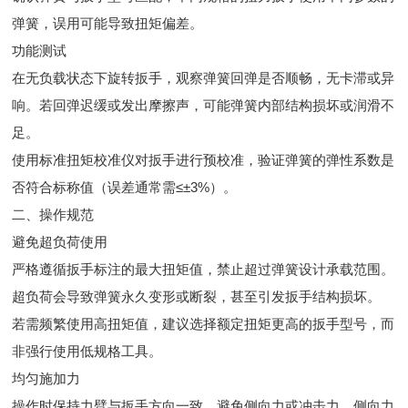
弹簧，误用可能导致扭矩偏差。
功能测试
在无负载状态下旋转扳手，观察弹簧回弹是否顺畅，无卡滞或异
响。若回弹迟缓或发出摩擦声，可能弹簧内部结构损坏或润滑不
足。
使用标准扭矩校准仪对扳手进行预校准，验证弹簧的弹性系数是
否符合标称值（误差通常需≤±3%）。
二、操作规范
避免超负荷使用
严格遵循扳手标注的最大扭矩值，禁止超过弹簧设计承载范围。
超负荷会导致弹簧永久变形或断裂，甚至引发扳手结构损坏。
若需频繁使用高扭矩值，建议选择额定扭矩更高的扳手型号，而
非强行使用低规格工具。
均匀施加力
操作时保持力臂与扳手方向一致，避免侧向力或冲击力。侧向力