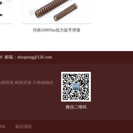
簧
河南1000Nm扭力扳手弹簧
90 邮箱：zhxspring@126.com
阀弹簧,阀类弹簧,不锈钢钢丝
微信二维码
ML
返回顶部