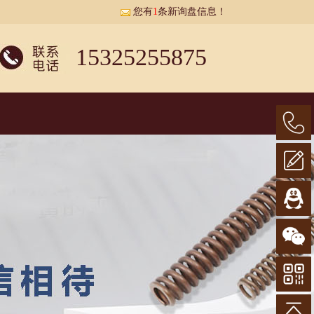
您有
1
条新询盘信息！
15325255875