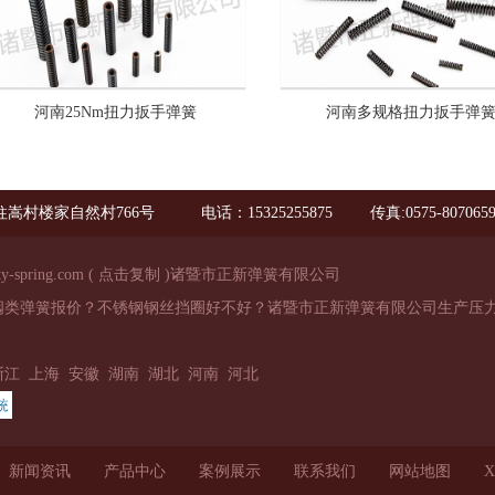
河南25Nm扭力扳手弹簧
河南多规格扭力扳手弹
嵩村楼家自然村766号
电话：15325255875
传真:0575-807065
ty-spring.com
(
点击复制
)诸暨市正新弹簧有限公司
阀类弹簧报价？不锈钢钢丝挡圈好不好？诸暨市正新弹簧有限公司生产压力
浙江
上海
安徽
湖南
湖北
河南
河北
新闻资讯
产品中心
案例展示
联系我们
网站地图
X