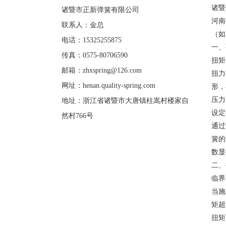
诸暨
诸暨市正新弹簧有限公司
河南
联系人：金总
（如
电话：15325255875
一、
传真：0575-80706590
扭矩
邮箱：
zhxspring@126.com
扭力
网址：
henan.quality-spring.com
形，
压力
地址：浙江省诸暨市大唐镇柱嵩村楼家自
设定
然村766号
通过
簧的
数显
二、
临界
当施
矩超
扭矩