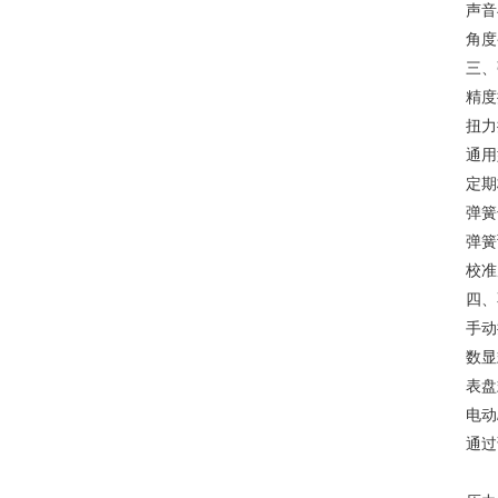
声音
角度
三、
精度
扭力
通用
定期
弹簧
弹簧
校准
四、
手动
数显
表盘
电动
通过