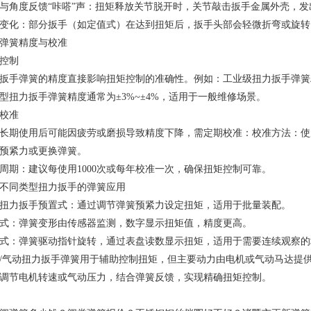
与角度反馈“咔嗒”声：扭矩释放关节脱开时，关节敲击扳手金属外壳，
变化：部分扳手（如定值式）在达到扭矩后，扳手头部会轻微折弯或旋转
弹簧精度与校准
控制
扳手弹簧的精度直接影响扭矩控制的准确性。例如：工业级扭力扳手弹簧
型扭力扳手弹簧精度通常为±3%~±4%，适用于一般维修场景。
校准
长期使用后可能因疲劳或磨损导致精度下降，需定期校准：校准方法：使
预紧力或更换弹簧。
周期：建议每使用1000次或每年校准一次，确保扭矩控制可靠。
不同类型扭力扳手的弹簧应用
扭力扳手预置式：通过调节弹簧预紧力设定扭矩，适用于批量装配。
式：弹簧变形由传感器监测，数字显示扭矩值，精度更高。
式：弹簧驱动指针旋转，通过表盘读数显示扭矩，适用于需要连续观察的
/气动扭力扳手弹簧用于辅助控制扭矩，但主要动力由电机或气动马达提
调节电机转速或气动压力，结合弹簧反馈，实现精确扭矩控制。