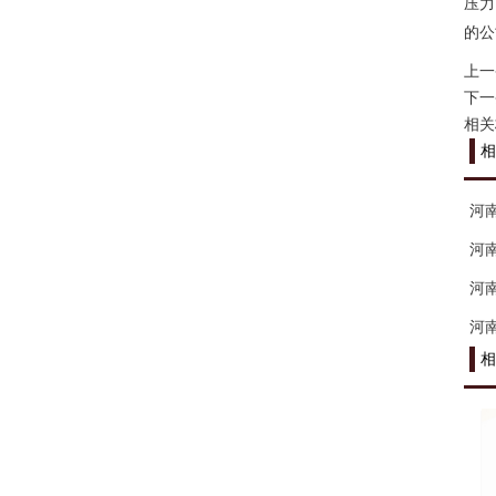
压力
的公
上一
下一
相关
相
河
河
河
河
相