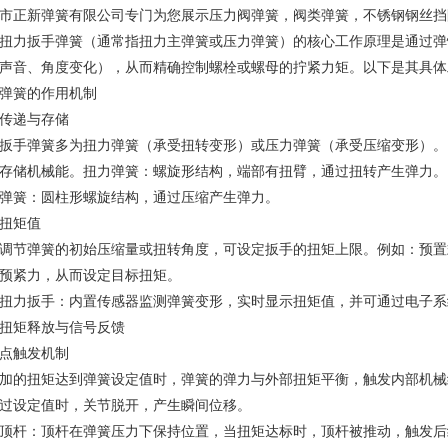
市正新弹簧有限公司专门为您展示
压力阀弹簧
，阀类弹簧，不锈钢钢丝挡
扭力扳手弹簧
（通常指扭力主弹簧或压力弹簧）的核心工作原理是通过弹
声音、角度变化），从而精确控制螺栓或螺母的拧紧力矩。以下是其具体
弹簧的作用机制
传递与存储
扳手弹簧多为扭力弹簧（承受扭转变形）或压力弹簧（承受压缩变形）。
存储机械能。扭力弹簧：螺旋形结构，端部有扭臂，通过扭转产生弹力。
弹簧：圆柱形螺旋结构，通过压缩产生弹力。
扭矩值
调节弹簧的初始压缩量或扭转角度，可设定扳手的扭矩上限。例如：预置
预紧力，从而设定目标扭矩。
扭力扳手：内置传感器监测弹簧变形，实时显示扭矩值，并可通过电子系
扭矩释放与信号反馈
点触发机制
加的扭矩达到弹簧设定值时，弹簧的弹力与外部扭矩平衡，触发内部机械
过设定值时，关节脱开，产生瞬间位移。
顶杆：顶杆在弹簧压力下保持位置，当扭矩达标时，顶杆被推动，触发后