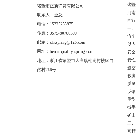
诸暨
诸暨市正新弹簧有限公司
河南
联系人：金总
的行
电话：15325255875
一、
传真：0575-80706590
汽车
邮箱：
zhxspring@126.com
以内
网址：
henan.quality-spring.com
安全
复性
地址：浙江省诸暨市大唐镇柱嵩村楼家自
航空
然村766号
敏度
质量
反馈
重型
扳手
矿山
二、
高精