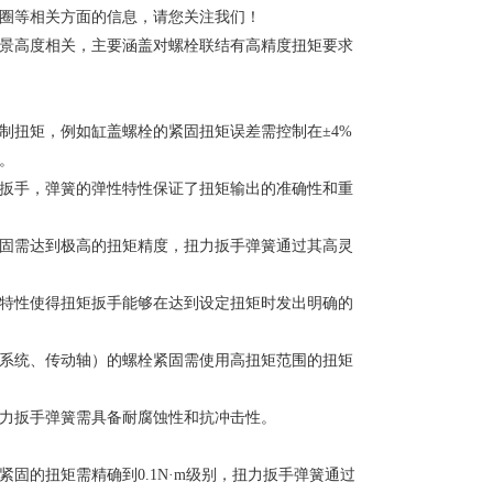
圈等相关方面的信息，请您关注我们！
景高度相关，主要涵盖对螺栓联结有高精度扭矩要求
制扭矩，例如缸盖螺栓的紧固扭矩误差需控制在±4%
。
扳手，弹簧的弹性特性保证了扭矩输出的准确性和重
固需达到极高的扭矩精度，扭力扳手弹簧通过其高灵
特性使得扭矩扳手能够在达到设定扭矩时发出明确的
系统、传动轴）的螺栓紧固需使用高扭矩范围的扭矩
力扳手弹簧需具备耐腐蚀性和抗冲击性。
固的扭矩需精确到0.1N·m级别，扭力扳手弹簧通过