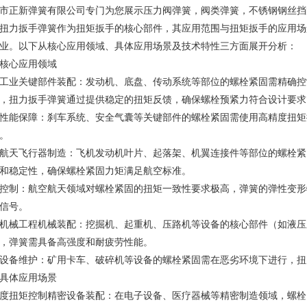
市正新弹簧有限公司专门为您展示
压力阀弹簧
，阀类弹簧，不锈钢钢丝挡
扭力扳手弹簧
作为扭矩扳手的核心部件，其应用范围与扭矩扳手的应用场
业。以下从核心应用领域、具体应用场景及技术特性三方面展开分析：
核心应用领域
工业关键部件装配：发动机、底盘、传动系统等部位的螺栓紧固需精确控
，扭力扳手弹簧通过提供稳定的扭矩反馈，确保螺栓预紧力符合设计要求
性能保障：刹车系统、安全气囊等关键部件的螺栓紧固需使用高精度扭矩
。
航天飞行器制造：飞机发动机叶片、起落架、机翼连接件等部位的螺栓紧
和稳定性，确保螺栓紧固力矩满足航空标准。
控制：航空航天领域对螺栓紧固的扭矩一致性要求极高，弹簧的弹性变形
信号。
机械工程机械装配：挖掘机、起重机、压路机等设备的核心部件（如液压
，弹簧需具备高强度和耐疲劳性能。
设备维护：矿用卡车、破碎机等设备的螺栓紧固需在恶劣环境下进行，扭
具体应用场景
度扭矩控制精密设备装配：在电子设备、医疗器械等精密制造领域，螺栓紧