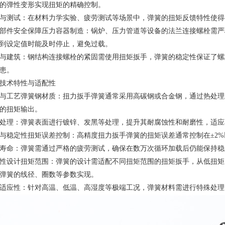
的弹性变形实现扭矩的精确控制。
与测试：在材料力学实验、疲劳测试等场景中，弹簧的扭矩反馈特性使得
部件安全保障压力容器制造：锅炉、压力管道等设备的法兰连接螺栓需严
到设定值时能及时停止，避免过载。
与建筑：钢结构连接螺栓的紧固需使用扭矩扳手，弹簧的稳定性保证了螺
患。
技术特性与适配性
与工艺弹簧钢材质：扭力扳手弹簧通常采用高碳钢或合金钢，通过热处理
的扭矩输出。
处理：弹簧表面进行镀锌、发黑等处理，提升其耐腐蚀性和耐磨性，适应
与稳定性扭矩误差控制：高精度扭力扳手弹簧的扭矩误差通常控制在±2
寿命：弹簧需通过严格的疲劳测试，确保在数万次循环加载后仍能保持稳
性设计扭矩范围：弹簧的设计需适配不同扭矩范围的扭矩扳手，从低扭矩
弹簧的线径、圈数等参数实现。
适应性：针对高温、低温、高湿度等极端工况，弹簧材料需进行特殊处理