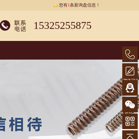
您有
1
条新询盘信息！
15325255875