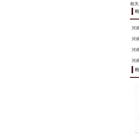
相关
相
河
河
河
河
相